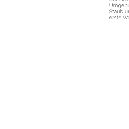
Umgebun
Staub u
erste Wa