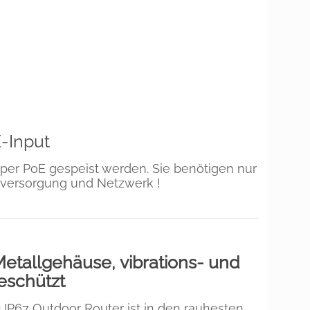
-Input
per PoE gespeist werden. Sie benötigen nur
mversorgung und Netzwerk !
Metallgehäuse, vibrations- und
eschützt
 IP67 Outdoor Router ist in den rauhesten